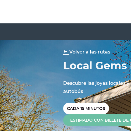
←
Volver a las rutas
Local Gems 
Descubre las joyas locales 
autobús
CADA 15 MINUTOS
ESTIMADO CON BILLETE DE 