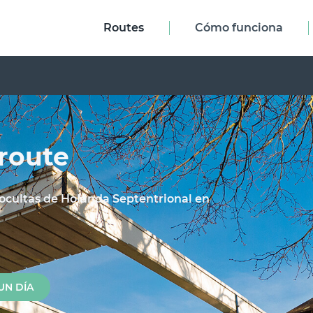
Routes
Cómo funciona
route
y ocultas de Holanda Septentrional en
UN DÍA