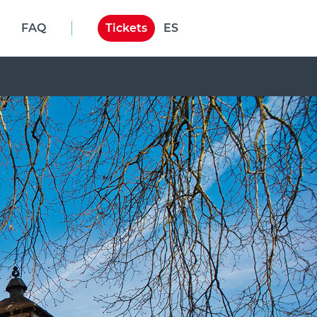
FAQ
Tickets
ES
NL
DE
EN
ES
FR