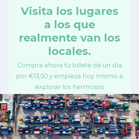
Visita los lugares
a los que
realmente van los
locales.
Compra ahora tu billete de un día
por €13,50 y empieza hoy mismo a
explorar los hermosos
alrededores de Ámsterdam. Viaja
sin límites y a tu propio ritmo.
Comienza tu excursión