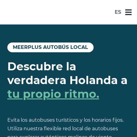
ES
NL
DE
EN
MEERPLUS AUTOBÚS LOCAL
ES
Descubre la
FR
verdadera Holanda a
tu propio ritmo.
Evita los autobuses turísticos y los horarios fijos.
Utiliza nuestra flexible red local de autobuses