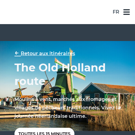
FR
NL
DE
EN
←
Retour aux itinéraires
ES
The Old Holland
FR
route
Moulins à vent, marchés aux fromages et
villages de pêcheurs traditionnels. Vivez la
journée néerlandaise ultime.
TOUTES LES 15 MINUTES