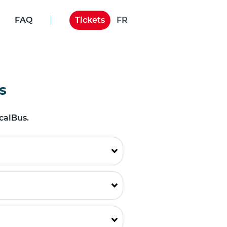
FAQ
Tickets
FR
NL
DE
EN
s
ES
FR
calBus.