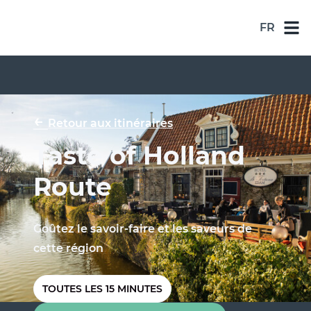
FR
NL
DE
EN
←
Retour aux itinéraires
ES
Taste of Holland
FR
Route
Goûtez le savoir-faire et les saveurs de
cette région
TOUTES LES 15 MINUTES