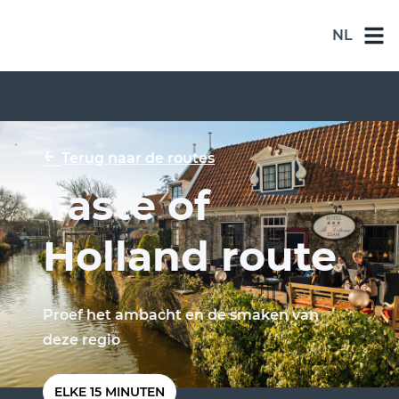
NL
NL
DE
EN
←
Terug naar de routes
ES
Taste of
FR
Holland route
Proef het ambacht en de smaken van
deze regio
ELKE 15 MINUTEN