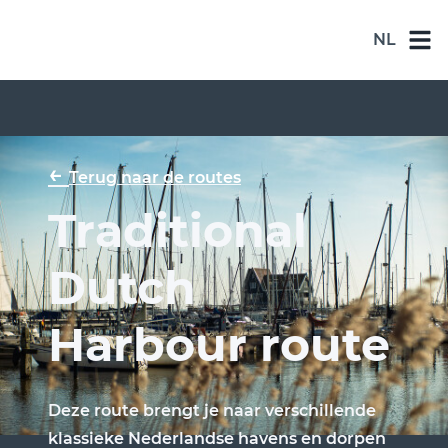
NL
NL
DE
EN
←
Terug naar de routes
ES
Traditional
FR
Dutch
Harbour route
Deze route brengt je naar verschillende
klassieke Nederlandse havens en dorpen