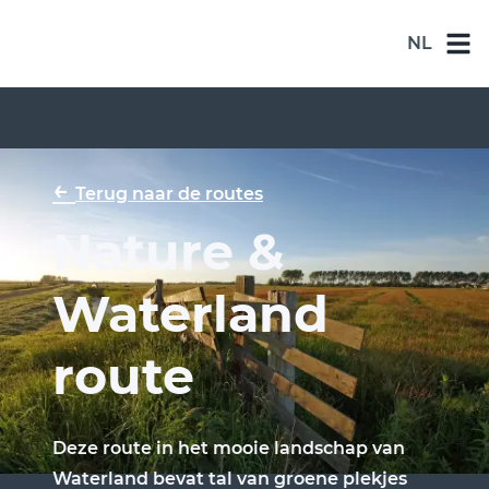
NL
NL
DE
EN
←
Terug naar de routes
ES
Nature &
FR
Waterland
route
Deze route in het mooie landschap van
Waterland bevat tal van groene plekjes