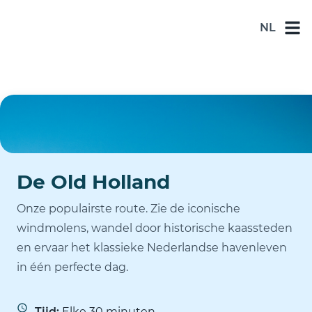
NL
NL
DE
EN
ES
FR
De Old Holland
Onze populairste route. Zie de iconische
windmolens, wandel door historische kaassteden
en ervaar het klassieke Nederlandse havenleven
in één perfecte dag.
Tijd:
Elke 30 minuten